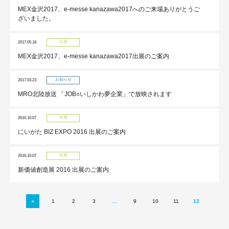
MEX金沢2017、e-messe kanazawa2017へのご来場ありがとうご
ざいました。
出展
2017.05.18
MEX金沢2017、e-messe kanazawa2017出展のご案内
お知らせ
2017.03.23
MRO北陸放送 「JOB○いしかわ夢企業」で放映されます
出展
2016.10.07
にいがた BIZ EXPO 2016 出展のご案内
出展
2016.10.07
新価値創造展 2016 出展のご案内
＜
1
2
3
…
9
10
11
12