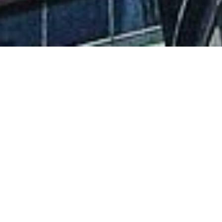
クライアントの製品を海外向けに最
適化。
海外での販路拡大を多角的にサポート
します。
お客様が売りたい（または買いたい）商品をどこの国に販路を求める
のか、どのように販路を広げたいのかを一緒になって考えてマーケテ
ィングを行い、バイヤーをマッチングし、お客様のご希望を実現化致
します。（現状はシンガポール、香港が中心となりますが、W/Wを目
標にしています）
また、お客様が海外で売りたい商品をどう手を加えることで売れるの