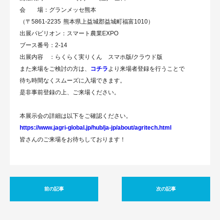
会 場：グランメッセ熊本
（〒5861-2235 熊本県上益城郡益城町福富1010）
出展パビリオン：スマート農業EXPO
ブース番号：2-14
出展内容 ：らくらく実りくん スマホ版/クラウド版
また来場をご検討の方は、
コチラ
より来場者登録を行うことで
待ち時間なくスムーズに入場できます。
是非事前登録の上、ご来場ください。
本展示会の詳細は以下をご確認ください。
https://www.jagri-global.jp/hub/ja-jp/about/agritech.html
皆さんのご来場をお待ちしております！
前の記事
次の記事