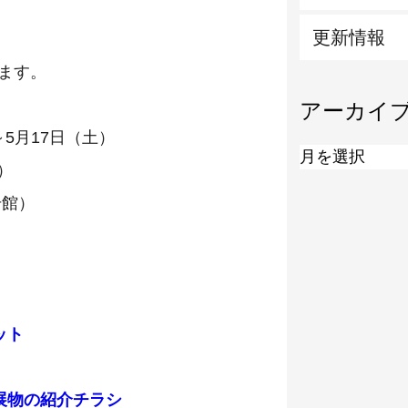
更新情報
します。
アーカイ
～5月17日（土）
）
号館）
ット
出展物の紹介チラシ