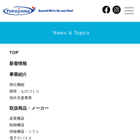
双信電機株式会社
2023.01.05
前の記事
次の記事
カテゴリ
お知らせ
出展
更新情報
アーカイブ
News & Topics
TOP
新着情報
事業紹介
商社機能
開発・ものづくり
海外支援事業
取扱商品・メーカー
産業機器
制御機器
情報機器・ソフト
電子デバイス