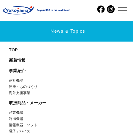
クサカ商事株式会社
2023.01.21
前の記事
次の記事
カテゴリ
お知らせ
出展
更新情報
アーカイブ
News & Topics
TOP
新着情報
事業紹介
商社機能
開発・ものづくり
海外支援事業
取扱商品・メーカー
産業機器
制御機器
情報機器・ソフト
電子デバイス