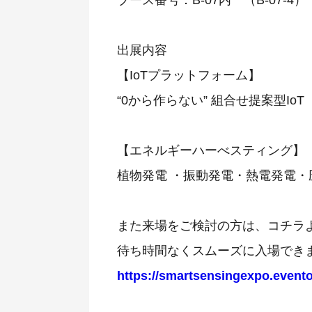
ブース番号：B-07内 （B-07-4）
出展内容
【IoTプラットフォーム】
“0から作らない” 組合せ提案型Io
【エネルギーハーべスティング】
植物発電 ・振動発電・熱電発電・
また来場をご検討の方は、コチラ
待ち時間なくスムーズに入場でき
https://smartsensingexpo.evento