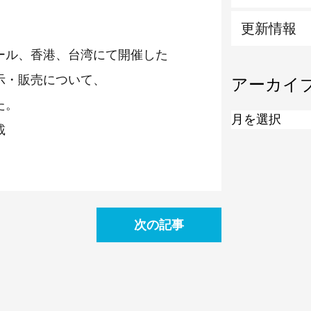
更新情報
ール、香港、台湾にて開催した
示・販売について、
アーカイ
た。
載
次の記事